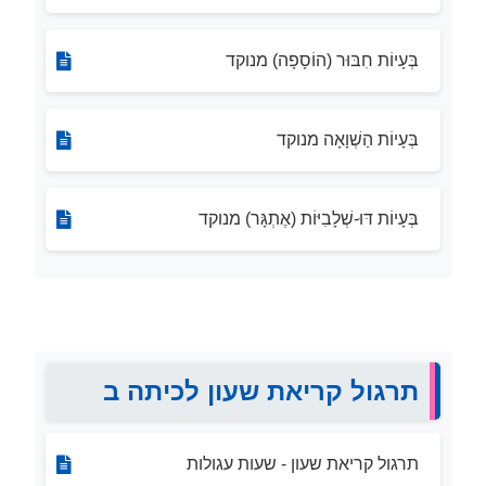
בְּעָיוֹת חִבּוּר (הוֹסָפָה) מנוקד
בְּעָיוֹת הַשְׁוָאָה מנוקד
בְּעָיוֹת דּוּ-שְׁלָבִיּוֹת (אֶתְגָּר) מנוקד
תרגול קריאת שעון לכיתה ב
תרגול קריאת שעון - שעות עגולות