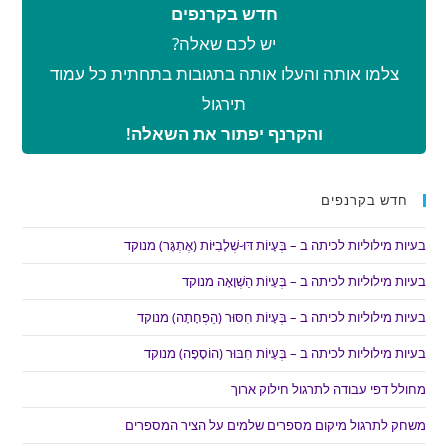
חדש בקרנפים
יש לכם שאלה?
צלמו אותה והעלו אותה בתגובות בתחתית כל עמוד
תירגול
והקרנף יפתור את השאלה!
חדש בקרנפים
בעיות מילוליות לכיתה ב – בְּעָיוֹת דּוּ-שְׁלָבִיּוֹת (אֶתְגָּר) מנוקד
בעיות מילוליות לכיתה ב – בְּעָיוֹת הַשְׁוָאָה מנוקד
בעיות מילוליות לכיתה ב – בְּעָיוֹת חִסּוּר (הַפְחָתָה) מנוקד
בעיות מילוליות לכיתה ב – בְּעָיוֹת חִבּוּר (הוֹסָפָה) מנוקד
מחולל דפי עבודה לתרגול חילוק ארוך
משחק לתרגול מיקום מספרים שלמים על הציר המספרים