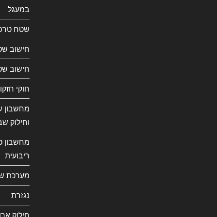
במעגל
שטח טרפ
חישוב שט
חישוב שט
חוקי חזקו
מחשבון שב
וחילוק שב
מחשבון ט
ריבועית
מערכת ש
נגזרת
חילוק ארו