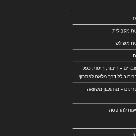
ז
ח מקבילית
ח משולש
ת
רים – חיבור, חיסור, כפל
רים כולל דרך מלאה לפתרון!
רינום – מחשבון משוואה
עות להדפסה
ך