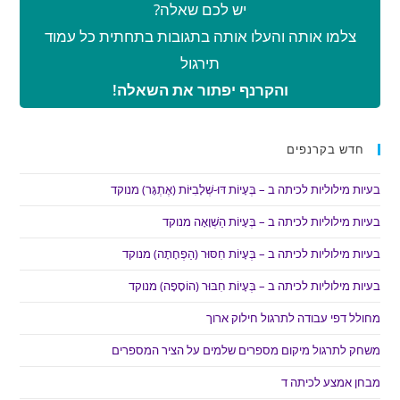
יש לכם שאלה?
צלמו אותה והעלו אותה בתגובות בתחתית כל עמוד
תירגול
והקרנף יפתור את השאלה!
חדש בקרנפים
בעיות מילוליות לכיתה ב – בְּעָיוֹת דּוּ-שְׁלָבִיּוֹת (אֶתְגָּר) מנוקד
בעיות מילוליות לכיתה ב – בְּעָיוֹת הַשְׁוָאָה מנוקד
בעיות מילוליות לכיתה ב – בְּעָיוֹת חִסּוּר (הַפְחָתָה) מנוקד
בעיות מילוליות לכיתה ב – בְּעָיוֹת חִבּוּר (הוֹסָפָה) מנוקד
מחולל דפי עבודה לתרגול חילוק ארוך
משחק לתרגול מיקום מספרים שלמים על הציר המספרים
מבחן אמצע לכיתה ד