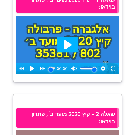
בוידאו:
שאלה 2 – קיץ 2020 מועד ב׳, פתרון
בוידאו: