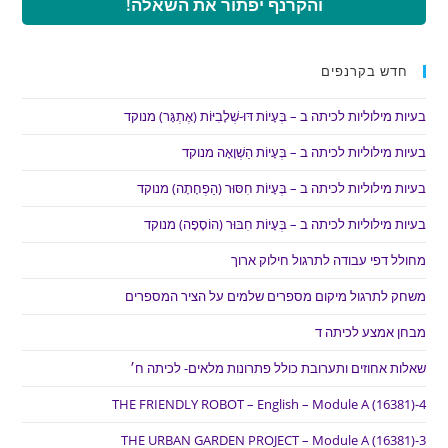
והקרנף יפתור את השאלה!
חדש בקרנפים
בעיות מילוליות לכיתה ב – בְּעָיוֹת דּוּ-שְׁלָבִיּוֹת (אֶתְגָּר) מנוקד
בעיות מילוליות לכיתה ב – בְּעָיוֹת הַשְׁוָאָה מנוקד
בעיות מילוליות לכיתה ב – בְּעָיוֹת חִסּוּר (הַפְחָתָה) מנוקד
בעיות מילוליות לכיתה ב – בְּעָיוֹת חִבּוּר (הוֹסָפָה) מנוקד
מחולל דפי עבודה לתרגול חילוק ארוך
משחק לתרגול מיקום מספרים שלמים על הציר המספרים
מבחן אמצע לכיתה ד
שאלות אחוזים ותערובת כולל פתרונות מלאים- לכיתה ח׳
THE FRIENDLY ROBOT – English – Module A (16381)-4
THE URBAN GARDEN PROJECT – Module A (16381)-3