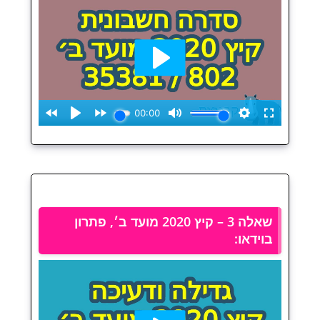
שאלה 3 – קיץ 2020 מועד ב׳, פתרון
בוידאו: