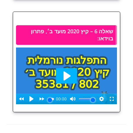
שאלה 6 – קיץ 2020 מועד ב׳, פתרון
בוידאו: