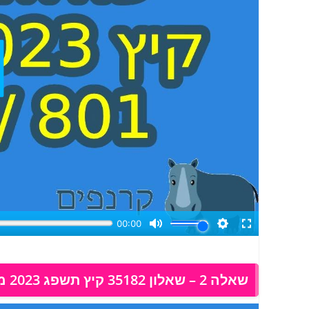
שאלה 2 – שאלון 35182 קיץ תשפג 2023 מועד א, פתרון בוידאו: