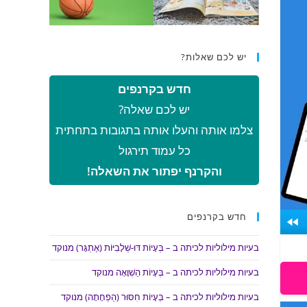
יש לכם שאלות?
חדש בקרנפים
יש לכם שאלה?
צלמו אותה והעלו אותה בתגובות בתחתית
כל עמוד תירגול
והקרנף יפתור את השאלה!
חדש בקרנפים
בעיות מילוליות לכיתה ב – בְּעָיוֹת דּוּ-שְׁלָבִיּוֹת (אֶתְגָּר) מנוקד
בעיות מילוליות לכיתה ב – בְּעָיוֹת הַשְׁוָאָה מנוקד
בעיות מילוליות לכיתה ב – בְּעָיוֹת חִסּוּר (הַפְחָתָה) מנוקד