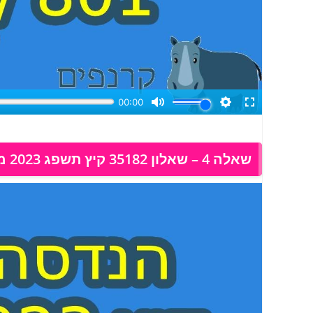
שאלה 4 – שאלון 35182 קיץ תשפג 2023 מועד א, פתרון בוידאו: