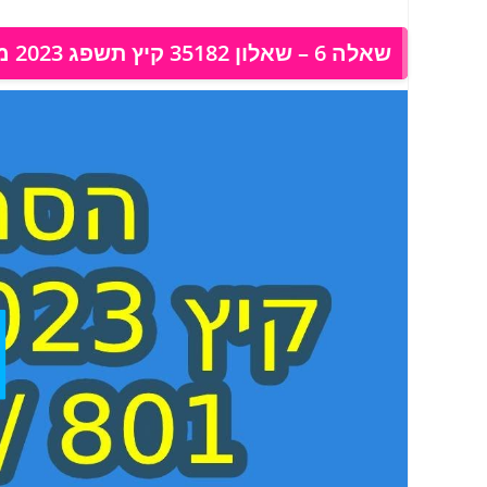
שאלה 6 – שאלון 35182 קיץ תשפג 2023 מועד א, פתרון בוידאו: