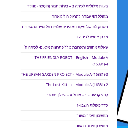
בעיות מילוליות לכיתה ב – בְּעָיוֹת חִבּוּר (הוֹסָפָה) מנוקד
מחולל דפי עבודה לתרגול חילוק ארוך
משחק לתרגול מיקום מספרים שלמים על הציר המספרים
מבחן אמצע לכיתה ד
שאלות אחוזים ותערובת כולל פתרונות מלאים- לכיתה ח׳
THE FRIENDLY ROBOT – English – Module A
(16381)-4
THE URBAN GARDEN PROJECT – Module A (16381)-3
The Lost Kitten – Module A (16381)-2
קטע קריאה – 1 – מודול a – שאלון 16381
סדר פעולות חשבון-1
מחשבון חיסור מאונך
מחשבון חיבור במאונך