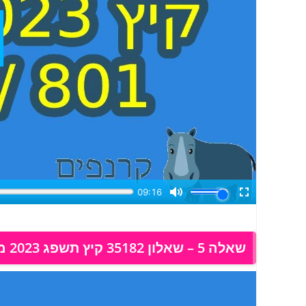
שאלה 5 – שאלון 35182 קיץ תשפג 2023 מועד א, פתרון בוידאו: