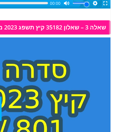
שאלה 3 – שאלון 35182 קיץ תשפג 2023 מועד א, פתרון בוידאו: