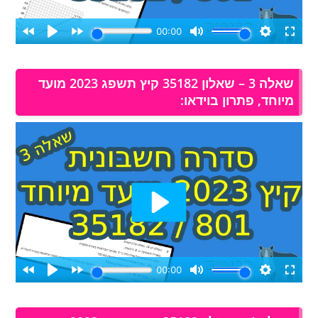
שאלה 3 – שאלון 35182 קיץ תשפג 2023 מועד
מיוחד, פתרון בוידאו: