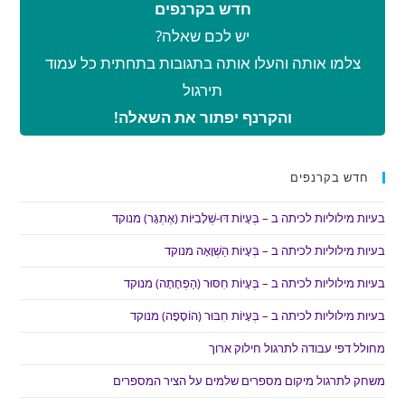
חדש בקרנפים
יש לכם שאלה?
צלמו אותה והעלו אותה בתגובות בתחתית כל עמוד
תירגול
והקרנף יפתור את השאלה!
חדש בקרנפים
בעיות מילוליות לכיתה ב – בְּעָיוֹת דּוּ-שְׁלָבִיּוֹת (אֶתְגָּר) מנוקד
בעיות מילוליות לכיתה ב – בְּעָיוֹת הַשְׁוָאָה מנוקד
בעיות מילוליות לכיתה ב – בְּעָיוֹת חִסּוּר (הַפְחָתָה) מנוקד
בעיות מילוליות לכיתה ב – בְּעָיוֹת חִבּוּר (הוֹסָפָה) מנוקד
מחולל דפי עבודה לתרגול חילוק ארוך
משחק לתרגול מיקום מספרים שלמים על הציר המספרים