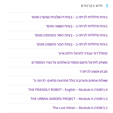
חדש בקרנפים
בעיות מילוליות לכיתה ב – בְּעָיוֹת דּוּ-שְׁלָבִיּוֹת (אֶתְגָּר) מנוקד
בעיות מילוליות לכיתה ב – בְּעָיוֹת הַשְׁוָאָה מנוקד
בעיות מילוליות לכיתה ב – בְּעָיוֹת חִסּוּר (הַפְחָתָה) מנוקד
בעיות מילוליות לכיתה ב – בְּעָיוֹת חִבּוּר (הוֹסָפָה) מנוקד
מחולל דפי עבודה לתרגול חילוק ארוך
משחק לתרגול מיקום מספרים שלמים על הציר המספרים
מבחן אמצע לכיתה ד
שאלות אחוזים ותערובת כולל פתרונות מלאים- לכיתה ח׳
THE FRIENDLY ROBOT – English – Module A (16381)-4
THE URBAN GARDEN PROJECT – Module A (16381)-3
The Lost Kitten – Module A (16381)-2