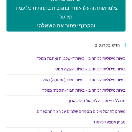
צלמו אותה והעלו אותה בתגובות בתחתית כל עמוד
תירגול
והקרנף יפתור את השאלה!
חדש בקרנפים
בעיות מילוליות לכיתה ב – בְּעָיוֹת דּוּ-שְׁלָבִיּוֹת (אֶתְגָּר) מנוקד
בעיות מילוליות לכיתה ב – בְּעָיוֹת הַשְׁוָאָה מנוקד
בעיות מילוליות לכיתה ב – בְּעָיוֹת חִסּוּר (הַפְחָתָה) מנוקד
בעיות מילוליות לכיתה ב – בְּעָיוֹת חִבּוּר (הוֹסָפָה) מנוקד
מחולל דפי עבודה לתרגול חילוק ארוך
משחק לתרגול מיקום מספרים שלמים על הציר המספרים
מבחן אמצע לכיתה ד