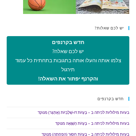
יש לכם שאלות?
חדש בקרנפים
יש לכם שאלה?
צלמו אותה והעלו אותה בתגובות בתחתית כל עמוד
תירגול
והקרנף יפתור את השאלה!
חדש בקרנפים
בעיות מילוליות לכיתה ב – בְּעָיוֹת דּוּ-שְׁלָבִיּוֹת (אֶתְגָּר) מנוקד
בעיות מילוליות לכיתה ב – בְּעָיוֹת הַשְׁוָאָה מנוקד
בעיות מילוליות לכיתה ב – בְּעָיוֹת חִסּוּר (הַפְחָתָה) מנוקד