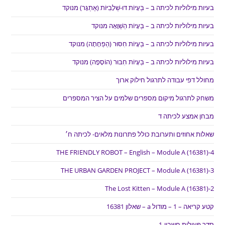
בעיות מילוליות לכיתה ב – בְּעָיוֹת דּוּ-שְׁלָבִיּוֹת (אֶתְגָּר) מנוקד
בעיות מילוליות לכיתה ב – בְּעָיוֹת הַשְׁוָאָה מנוקד
בעיות מילוליות לכיתה ב – בְּעָיוֹת חִסּוּר (הַפְחָתָה) מנוקד
בעיות מילוליות לכיתה ב – בְּעָיוֹת חִבּוּר (הוֹסָפָה) מנוקד
מחולל דפי עבודה לתרגול חילוק ארוך
משחק לתרגול מיקום מספרים שלמים על הציר המספרים
מבחן אמצע לכיתה ד
שאלות אחוזים ותערובת כולל פתרונות מלאים- לכיתה ח׳
THE FRIENDLY ROBOT – English – Module A (16381)-4
THE URBAN GARDEN PROJECT – Module A (16381)-3
The Lost Kitten – Module A (16381)-2
קטע קריאה – 1 – מודול a – שאלון 16381
סדר פעולות חשבון-1