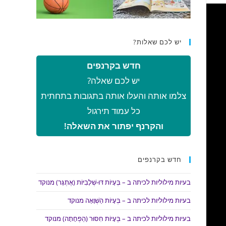
יש לכם שאלות?
חדש בקרנפים
יש לכם שאלה?
צלמו אותה והעלו אותה בתגובות בתחתית
כל עמוד תירגול
והקרנף יפתור את השאלה!
חדש בקרנפים
בעיות מילוליות לכיתה ב – בְּעָיוֹת דּוּ-שְׁלָבִיּוֹת (אֶתְגָּר) מנוקד
בעיות מילוליות לכיתה ב – בְּעָיוֹת הַשְׁוָאָה מנוקד
בעיות מילוליות לכיתה ב – בְּעָיוֹת חִסּוּר (הַפְחָתָה) מנוקד