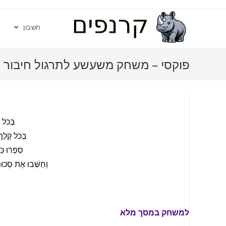
חשבון
פוקסי – משחק משעשע לתרגול חיבור עד 
ה
בְּכֹל 
בְּכֹל קְלַף
סִפְרוּ כַּ
וְחַשְּׁבוּ אֶת סְכוּם
למשחק במסך מלא