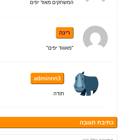
המשחקים מאוד יפים
רינה
”מאוווד יפים”
adminnn3
תודה
כתיבת תגובה