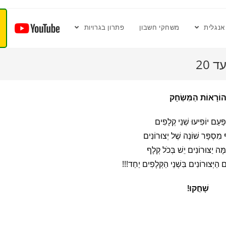
אנגלית
משחקי חשבון
פתרון בגרויות
20
וֹרָאוֹת הַמִּשְׂחָק
פַּעַם יוֹפִיעוּ שְׁנֵי קְלָפִים
 מִסְפָּר שׁוֹנֶה שֶׁל יְצוּרוֹנִים
מָּה יַצּוּרוֹנִים יֵשׁ בְּכֹל קְלָף
 הַיְּצוּרוֹנִים בִּשְׁנֵי הַקְּלָפִים יַחַד!!!
שָׁחֲקוּ!