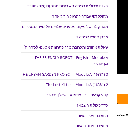
בעיות מילוליות לכיתה ב – בְּעָיוֹת חִבּוּר (הוֹסָפָה) מנוקד
מחולל דפי עבודה לתרגול חילוק ארוך
משחק לתרגול מיקום מספרים שלמים על הציר המספרים
מבחן אמצע לכיתה ד
שאלות אחוזים ותערובת כולל פתרונות מלאים- לכיתה ח׳
THE FRIENDLY ROBOT – English – Module A
(16381)-4
THE URBAN GARDEN PROJECT – Module A (16381)-3
The Lost Kitten – Module A (16381)-2
קטע קריאה – 1 – מודול a – שאלון 16381
סדר פעולות חשבון-1
מחשבון חיסור מאונך
מחשבון חיבור במאונך