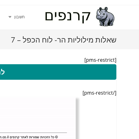
חשבון
שאלות מילוליות הר- לוח הכפל – 7
[pms-restrict]
לה
[/pms-restrict]