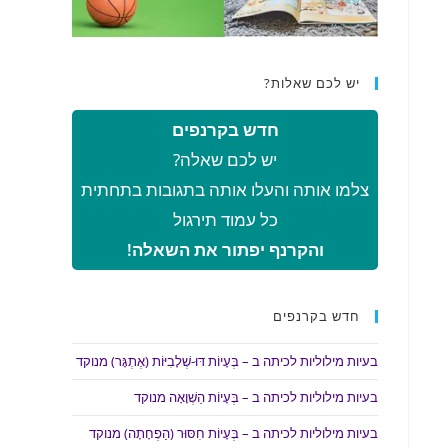
יש לכם שאלות?
חדש בקרנפים
יש לכם שאלה?
צלמו אותה והעלו אותה בתגובות בתחתית
כל עמוד תירגול
והקרנף יפתור את השאלה!
חדש בקרנפים
בעיות מילוליות לכיתה ב – בְּעָיוֹת דּוּ-שְׁלָבִיּוֹת (אֶתְגָּר) מנוקד
בעיות מילוליות לכיתה ב – בְּעָיוֹת הַשְׁוָאָה מנוקד
בעיות מילוליות לכיתה ב – בְּעָיוֹת חִסּוּר (הַפְחָתָה) מנוקד