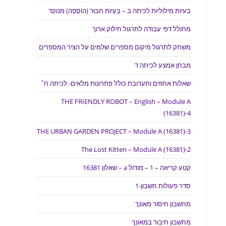
בעיות מילוליות לכיתה ב – בְּעָיוֹת חִבּוּר (הוֹסָפָה) מנוקד
מחולל דפי עבודה לתרגול חילוק ארוך
משחק לתרגול מיקום מספרים שלמים על הציר המספרים
מבחן אמצע לכיתה ד
שאלות אחוזים ותערובת כולל פתרונות מלאים- לכיתה ח׳
THE FRIENDLY ROBOT – English – Module A
(16381)-4
THE URBAN GARDEN PROJECT – Module A (16381)-3
The Lost Kitten – Module A (16381)-2
קטע קריאה – 1 – מודול a – שאלון 16381
סדר פעולות חשבון-1
מחשבון חיסור מאונך
מחשבון חיבור במאונך