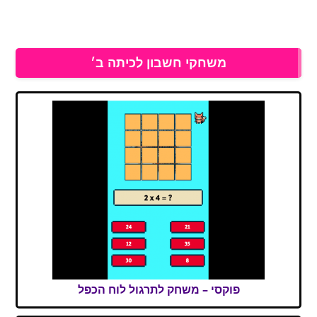
משחקי חשבון לכיתה ב׳
פוקסי – משחק לתרגול לוח הכפל