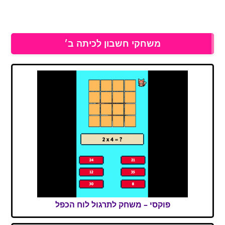
משחקי חשבון לכיתה ב׳
פוקסי – משחק לתרגול לוח הכפל