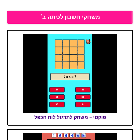
משחקי חשבון לכיתה ב׳
פוקסי – משחק לתרגול לוח הכפל