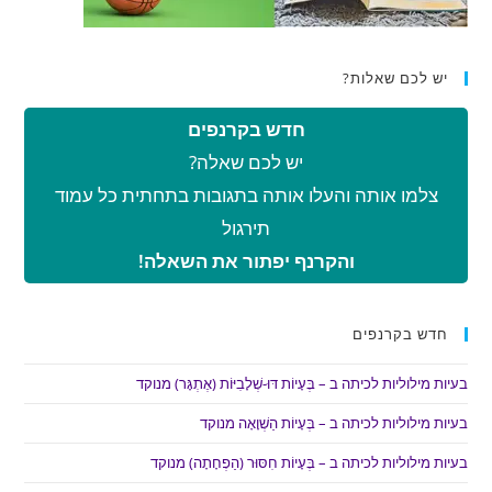
יש לכם שאלות?
חדש בקרנפים
יש לכם שאלה?
צלמו אותה והעלו אותה בתגובות בתחתית כל עמוד
תירגול
והקרנף יפתור את השאלה!
חדש בקרנפים
בעיות מילוליות לכיתה ב – בְּעָיוֹת דּוּ-שְׁלָבִיּוֹת (אֶתְגָּר) מנוקד
בעיות מילוליות לכיתה ב – בְּעָיוֹת הַשְׁוָאָה מנוקד
בעיות מילוליות לכיתה ב – בְּעָיוֹת חִסּוּר (הַפְחָתָה) מנוקד