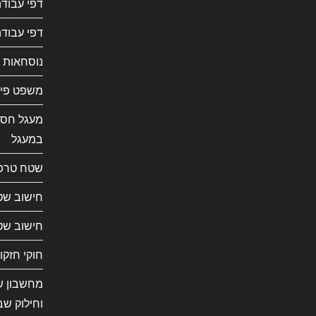
דפי עבוד
דפי עבודה
נוסחאות 
משפט פית
מעגל חסו
במעגל
שטח טרפ
חישוב שט
חישוב שט
חוקי חזקו
מחשבון שב
וחילוק שב