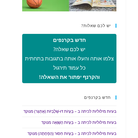
יש לכם שאלות?
חדש בקרנפים
יש לכם שאלה?
צלמו אותה והעלו אותה בתגובות בתחתית
כל עמוד תירגול
והקרנף יפתור את השאלה!
חדש בקרנפים
בעיות מילוליות לכיתה ב – בְּעָיוֹת דּוּ-שְׁלָבִיּוֹת (אֶתְגָּר) מנוקד
בעיות מילוליות לכיתה ב – בְּעָיוֹת הַשְׁוָאָה מנוקד
בעיות מילוליות לכיתה ב – בְּעָיוֹת חִסּוּר (הַפְחָתָה) מנוקד