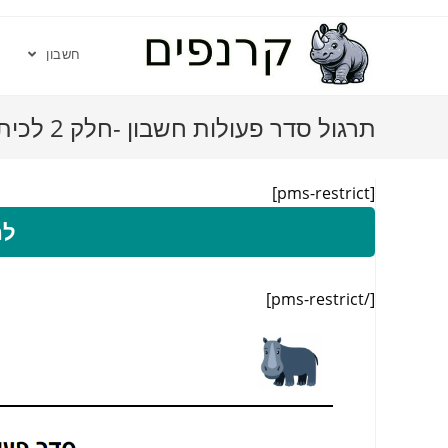
חשבון
תרגול סדר פעולות חשבון -חלק 2 לכיתה ג׳
[pms-restrict]
לה
[/pms-restrict]