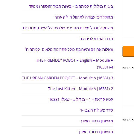
בעיות מילוליות לכיתה ב – בְּעָיוֹת חִבּוּר (הוֹסָפָה) מנוקד
מחולל דפי עבודה לתרגול חילוק ארוך
משחק לתרגול מיקום מספרים שלמים על הציר המספרים
מבחן אמצע לכיתה ד
שאלות אחוזים ותערובת כולל פתרונות מלאים- לכיתה ח׳
THE FRIENDLY ROBOT – English – Module A
(16381)-4
THE URBAN GARDEN PROJECT – Module A (16381)-3
The Lost Kitten – Module A (16381)-2
קטע קריאה – 1 – מודול a – שאלון 16381
סדר פעולות חשבון-1
מחשבון חיסור מאונך
מחשבון חיבור במאונך