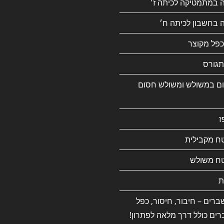
ה במתמטיקה לכיתה ז׳
 בחשבון לכיתה ח׳
כפל מקוצר
גורס
ם במשולש ומשולש חסום
ז
ח מקבילית
ח משולש
ת
רים – חיבור, חיסור, כפל
רים כולל דרך מלאה לפתרון!