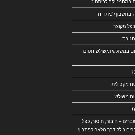
ה במתמטיקה לכיתה ז׳
 בחשבון לכיתה ח׳
כפל מקוצר
גורס
ם במשולש ומשולש חסום
ז
ח מקבילית
ח משולש
ת
רים – חיבור, חיסור, כפל
רים כולל דרך מלאה לפתרון!