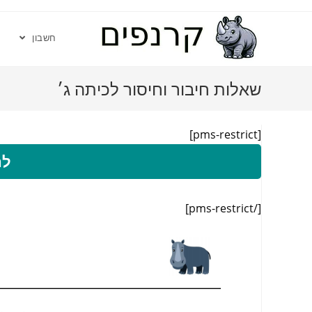
חשבון
שאלות חיבור וחיסור לכיתה ג׳
[pms-restrict]
לה
[/pms-restrict]