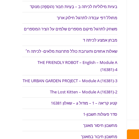
בעיות מילוליות לכיתה ב – בְּעָיוֹת חִבּוּר (הוֹסָפָה) מנוקד
מחולל דפי עבודה לתרגול חילוק ארוך
משחק לתרגול מיקום מספרים שלמים על הציר המספרים
מבחן אמצע לכיתה ד
שאלות אחוזים ותערובת כולל פתרונות מלאים- לכיתה ח׳
THE FRIENDLY ROBOT – English – Module A
(16381)-4
THE URBAN GARDEN PROJECT – Module A (16381)-3
The Lost Kitten – Module A (16381)-2
קטע קריאה – 1 – מודול a – שאלון 16381
סדר פעולות חשבון-1
מחשבון חיסור מאונך
מחשבון חיבור במאונך