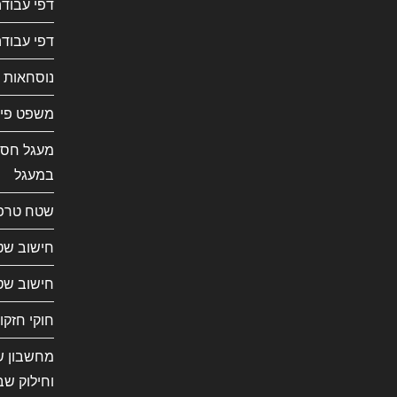
דפי עבוד
דפי עבודה
נוסחאות 
משפט פית
מעגל חסו
במעגל
שטח טרפ
חישוב שט
חישוב שט
חוקי חזקו
מחשבון שב
וחילוק שב