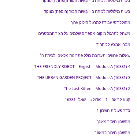
בעיות מילוליות לכיתה ב – בְּעָיוֹת חִסּוּר (הַפְחָתָה) מנוקד
בעיות מילוליות לכיתה ב – בְּעָיוֹת חִבּוּר (הוֹסָפָה) מנוקד
מחולל דפי עבודה לתרגול חילוק ארוך
משחק לתרגול מיקום מספרים שלמים על הציר המספרים
מבחן אמצע לכיתה ד
שאלות אחוזים ותערובת כולל פתרונות מלאים- לכיתה ח׳
THE FRIENDLY ROBOT – English – Module A (16381)-4
THE URBAN GARDEN PROJECT – Module A (16381)-3
The Lost Kitten – Module A (16381)-2
קטע קריאה – 1 – מודול a – שאלון 16381
סדר פעולות חשבון-1
מחשבון חיסור מאונך
מחשבון חיבור במאונך