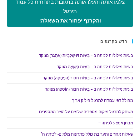
צלמו אותה והעלו אותה בתגובות בתחתית כל עמוד
תירגול
והקרנף יפתור את השאלה!
חדש בקרנפים
בעיות מילוליות לכיתה ב – בְּעָיוֹת דּוּ-שְׁלָבִיּוֹת (אֶתְגָּר) מנוקד
בעיות מילוליות לכיתה ב – בְּעָיוֹת הַשְׁוָאָה מנוקד
בעיות מילוליות לכיתה ב – בְּעָיוֹת חִסּוּר (הַפְחָתָה) מנוקד
בעיות מילוליות לכיתה ב – בְּעָיוֹת חִבּוּר (הוֹסָפָה) מנוקד
מחולל דפי עבודה לתרגול חילוק ארוך
משחק לתרגול מיקום מספרים שלמים על הציר המספרים
מבחן אמצע לכיתה ד
שאלות אחוזים ותערובת כולל פתרונות מלאים- לכיתה ח׳