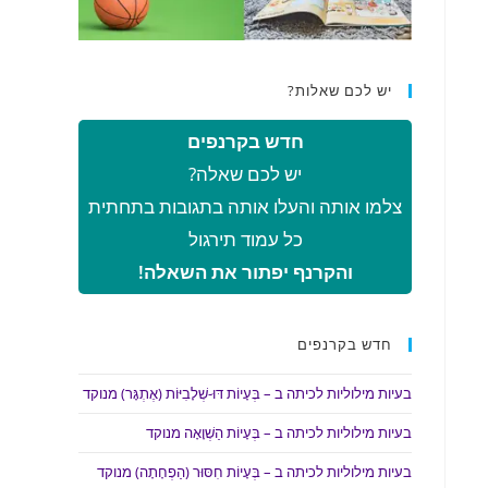
יש לכם שאלות?
חדש בקרנפים
יש לכם שאלה?
צלמו אותה והעלו אותה בתגובות בתחתית
כל עמוד תירגול
והקרנף יפתור את השאלה!
חדש בקרנפים
בעיות מילוליות לכיתה ב – בְּעָיוֹת דּוּ-שְׁלָבִיּוֹת (אֶתְגָּר) מנוקד
בעיות מילוליות לכיתה ב – בְּעָיוֹת הַשְׁוָאָה מנוקד
בעיות מילוליות לכיתה ב – בְּעָיוֹת חִסּוּר (הַפְחָתָה) מנוקד