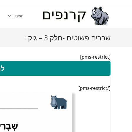
חשבון
שברים פשוטים -חלק 3 – גיק+
[pms-restrict]
לה
[/pms-restrict]