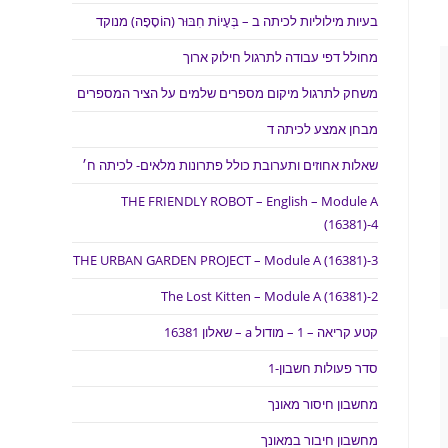
בעיות מילוליות לכיתה ב – בְּעָיוֹת חִבּוּר (הוֹסָפָה) מנוקד
מחולל דפי עבודה לתרגול חילוק ארוך
משחק לתרגול מיקום מספרים שלמים על הציר המספרים
מבחן אמצע לכיתה ד
שאלות אחוזים ותערובת כולל פתרונות מלאים- לכיתה ח׳
THE FRIENDLY ROBOT – English – Module A
(16381)-4
THE URBAN GARDEN PROJECT – Module A (16381)-3
The Lost Kitten – Module A (16381)-2
קטע קריאה – 1 – מודול a – שאלון 16381
סדר פעולות חשבון-1
מחשבון חיסור מאונך
מחשבון חיבור במאונך