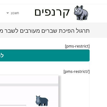
חשבון
תרגול הפיכת שברים מעורבים לשבר מד
[pms-restrict]
לה
[/pms-restrict]