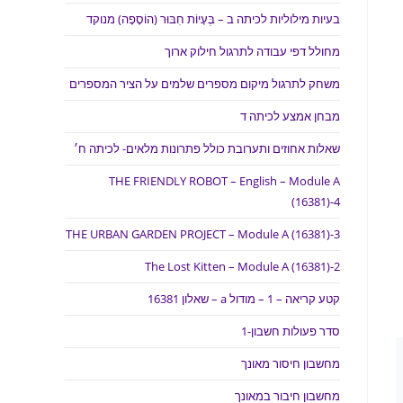
בעיות מילוליות לכיתה ב – בְּעָיוֹת חִבּוּר (הוֹסָפָה) מנוקד
מחולל דפי עבודה לתרגול חילוק ארוך
משחק לתרגול מיקום מספרים שלמים על הציר המספרים
מבחן אמצע לכיתה ד
שאלות אחוזים ותערובת כולל פתרונות מלאים- לכיתה ח׳
THE FRIENDLY ROBOT – English – Module A
(16381)-4
THE URBAN GARDEN PROJECT – Module A (16381)-3
The Lost Kitten – Module A (16381)-2
קטע קריאה – 1 – מודול a – שאלון 16381
סדר פעולות חשבון-1
מחשבון חיסור מאונך
מחשבון חיבור במאונך