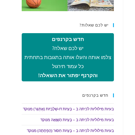
יש לכם שאלות?
חדש בקרנפים
יש לכם שאלה?
צלמו אותה והעלו אותה בתגובות בתחתית
כל עמוד תירגול
והקרנף יפתור את השאלה!
חדש בקרנפים
בעיות מילוליות לכיתה ב – בְּעָיוֹת דּוּ-שְׁלָבִיּוֹת (אֶתְגָּר) מנוקד
בעיות מילוליות לכיתה ב – בְּעָיוֹת הַשְׁוָאָה מנוקד
בעיות מילוליות לכיתה ב – בְּעָיוֹת חִסּוּר (הַפְחָתָה) מנוקד