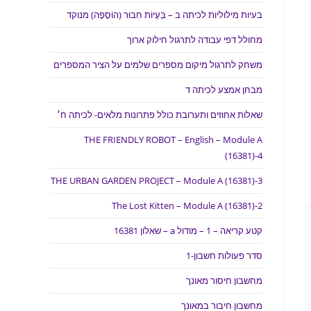
בעיות מילוליות לכיתה ב – בְּעָיוֹת חִבּוּר (הוֹסָפָה) מנוקד
מחולל דפי עבודה לתרגול חילוק ארוך
משחק לתרגול מיקום מספרים שלמים על הציר המספרים
מבחן אמצע לכיתה ד
שאלות אחוזים ותערובת כולל פתרונות מלאים- לכיתה ח׳
THE FRIENDLY ROBOT – English – Module A
(16381)-4
THE URBAN GARDEN PROJECT – Module A (16381)-3
The Lost Kitten – Module A (16381)-2
קטע קריאה – 1 – מודול a – שאלון 16381
סדר פעולות חשבון-1
מחשבון חיסור מאונך
מחשבון חיבור במאונך