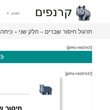
חשבון
תרגול חיסור שברים – חלק שני – כיתה 
[pms-restrict]
לה
[/pms-restrict]