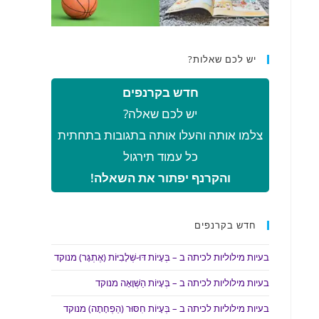
יש לכם שאלות?
חדש בקרנפים
יש לכם שאלה?
צלמו אותה והעלו אותה בתגובות בתחתית
כל עמוד תירגול
והקרנף יפתור את השאלה!
חדש בקרנפים
בעיות מילוליות לכיתה ב – בְּעָיוֹת דּוּ-שְׁלָבִיּוֹת (אֶתְגָּר) מנוקד
בעיות מילוליות לכיתה ב – בְּעָיוֹת הַשְׁוָאָה מנוקד
בעיות מילוליות לכיתה ב – בְּעָיוֹת חִסּוּר (הַפְחָתָה) מנוקד