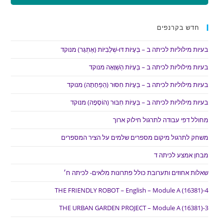
חדש בקרנפים
בעיות מילוליות לכיתה ב – בְּעָיוֹת דּוּ-שְׁלָבִיּוֹת (אֶתְגָּר) מנוקד
בעיות מילוליות לכיתה ב – בְּעָיוֹת הַשְׁוָאָה מנוקד
בעיות מילוליות לכיתה ב – בְּעָיוֹת חִסּוּר (הַפְחָתָה) מנוקד
בעיות מילוליות לכיתה ב – בְּעָיוֹת חִבּוּר (הוֹסָפָה) מנוקד
מחולל דפי עבודה לתרגול חילוק ארוך
משחק לתרגול מיקום מספרים שלמים על הציר המספרים
מבחן אמצע לכיתה ד
שאלות אחוזים ותערובת כולל פתרונות מלאים- לכיתה ח׳
THE FRIENDLY ROBOT – English – Module A (16381)-4
THE URBAN GARDEN PROJECT – Module A (16381)-3