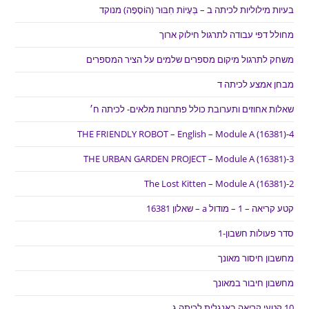
בעיות מילוליות לכיתה ב – בְּעָיוֹת חִבּוּר (הוֹסָפָה) מנוקד
מחולל דפי עבודה לתרגול חילוק ארוך
משחק לתרגול מיקום מספרים שלמים על הציר המספרים
מבחן אמצע לכיתה ד
שאלות אחוזים ותערובת כולל פתרונות מלאים- לכיתה ח׳
THE FRIENDLY ROBOT – English – Module A (16381)-4
THE URBAN GARDEN PROJECT – Module A (16381)-3
The Lost Kitten – Module A (16381)-2
קטע קריאה – 1 – מודול a – שאלון 16381
סדר פעולות חשבון-1
מחשבון חיסור מאונך
מחשבון חיבור במאונך
10 קטעי קריאה באנגלית לכיתה ג