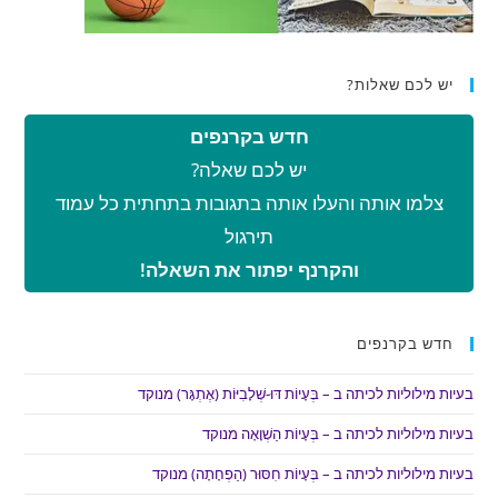
יש לכם שאלות?
חדש בקרנפים
יש לכם שאלה?
צלמו אותה והעלו אותה בתגובות בתחתית כל עמוד
תירגול
והקרנף יפתור את השאלה!
חדש בקרנפים
בעיות מילוליות לכיתה ב – בְּעָיוֹת דּוּ-שְׁלָבִיּוֹת (אֶתְגָּר) מנוקד
בעיות מילוליות לכיתה ב – בְּעָיוֹת הַשְׁוָאָה מנוקד
בעיות מילוליות לכיתה ב – בְּעָיוֹת חִסּוּר (הַפְחָתָה) מנוקד