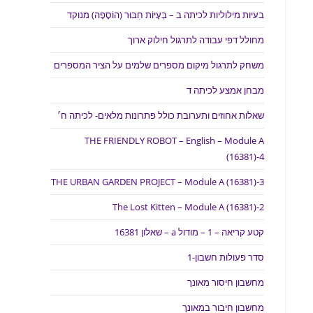
בעיות מילוליות לכיתה ב – בְּעָיוֹת חִבּוּר (הוֹסָפָה) מנוקד
מחולל דפי עבודה לתרגול חילוק ארוך
משחק לתרגול מיקום מספרים שלמים על הציר המספרים
מבחן אמצע לכיתה ד
שאלות אחוזים ותערובת כולל פתרונות מלאים- לכיתה ח׳
THE FRIENDLY ROBOT – English – Module A
(16381)-4
THE URBAN GARDEN PROJECT – Module A (16381)-3
The Lost Kitten – Module A (16381)-2
קטע קריאה – 1 – מודול a – שאלון 16381
סדר פעולות חשבון-1
מחשבון חיסור מאונך
מחשבון חיבור במאונך