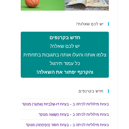
יש לכם שאלות?
חדש בקרנפים
יש לכם שאלה?
צלמו אותה והעלו אותה בתגובות בתחתית
כל עמוד תירגול
והקרנף יפתור את השאלה!
חדש בקרנפים
בעיות מילוליות לכיתה ב – בְּעָיוֹת דּוּ-שְׁלָבִיּוֹת (אֶתְגָּר) מנוקד
בעיות מילוליות לכיתה ב – בְּעָיוֹת הַשְׁוָאָה מנוקד
בעיות מילוליות לכיתה ב – בְּעָיוֹת חִסּוּר (הַפְחָתָה) מנוקד