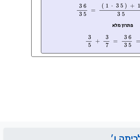
יתה ו׳