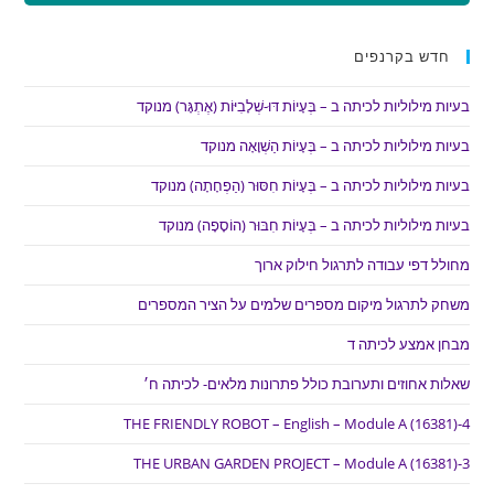
חדש בקרנפים
בעיות מילוליות לכיתה ב – בְּעָיוֹת דּוּ-שְׁלָבִיּוֹת (אֶתְגָּר) מנוקד
בעיות מילוליות לכיתה ב – בְּעָיוֹת הַשְׁוָאָה מנוקד
בעיות מילוליות לכיתה ב – בְּעָיוֹת חִסּוּר (הַפְחָתָה) מנוקד
בעיות מילוליות לכיתה ב – בְּעָיוֹת חִבּוּר (הוֹסָפָה) מנוקד
מחולל דפי עבודה לתרגול חילוק ארוך
משחק לתרגול מיקום מספרים שלמים על הציר המספרים
מבחן אמצע לכיתה ד
שאלות אחוזים ותערובת כולל פתרונות מלאים- לכיתה ח׳
THE FRIENDLY ROBOT – English – Module A (16381)-4
THE URBAN GARDEN PROJECT – Module A (16381)-3