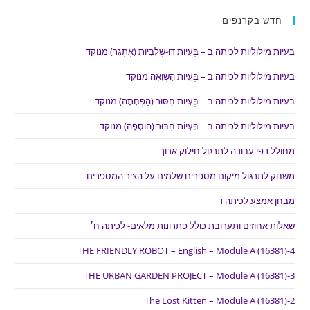
חדש בקרנפים
בעיות מילוליות לכיתה ב – בְּעָיוֹת דּוּ-שְׁלָבִיּוֹת (אֶתְגָּר) מנוקד
בעיות מילוליות לכיתה ב – בְּעָיוֹת הַשְׁוָאָה מנוקד
בעיות מילוליות לכיתה ב – בְּעָיוֹת חִסּוּר (הַפְחָתָה) מנוקד
בעיות מילוליות לכיתה ב – בְּעָיוֹת חִבּוּר (הוֹסָפָה) מנוקד
מחולל דפי עבודה לתרגול חילוק ארוך
משחק לתרגול מיקום מספרים שלמים על הציר המספרים
מבחן אמצע לכיתה ד
שאלות אחוזים ותערובת כולל פתרונות מלאים- לכיתה ח׳
THE FRIENDLY ROBOT – English – Module A (16381)-4
THE URBAN GARDEN PROJECT – Module A (16381)-3
The Lost Kitten – Module A (16381)-2