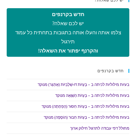
יש לכם שאלות?
חדש בקרנפים
יש לכם שאלה?
צלמו אותה והעלו אותה בתגובות בתחתית כל עמוד
תירגול
והקרנף יפתור את השאלה!
חדש בקרנפים
בעיות מילוליות לכיתה ב – בְּעָיוֹת דּוּ-שְׁלָבִיּוֹת (אֶתְגָּר) מנוקד
בעיות מילוליות לכיתה ב – בְּעָיוֹת הַשְׁוָאָה מנוקד
בעיות מילוליות לכיתה ב – בְּעָיוֹת חִסּוּר (הַפְחָתָה) מנוקד
בעיות מילוליות לכיתה ב – בְּעָיוֹת חִבּוּר (הוֹסָפָה) מנוקד
מחולל דפי עבודה לתרגול חילוק ארוך