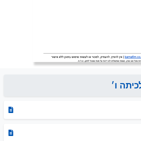
יתה ו׳