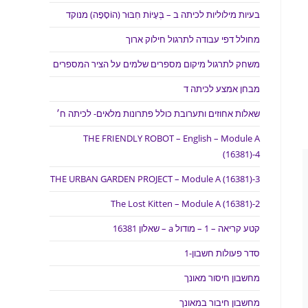
בעיות מילוליות לכיתה ב – בְּעָיוֹת חִבּוּר (הוֹסָפָה) מנוקד
מחולל דפי עבודה לתרגול חילוק ארוך
משחק לתרגול מיקום מספרים שלמים על הציר המספרים
מבחן אמצע לכיתה ד
שאלות אחוזים ותערובת כולל פתרונות מלאים- לכיתה ח׳
THE FRIENDLY ROBOT – English – Module A
(16381)-4
THE URBAN GARDEN PROJECT – Module A (16381)-3
The Lost Kitten – Module A (16381)-2
קטע קריאה – 1 – מודול a – שאלון 16381
סדר פעולות חשבון-1
מחשבון חיסור מאונך
מחשבון חיבור במאונך