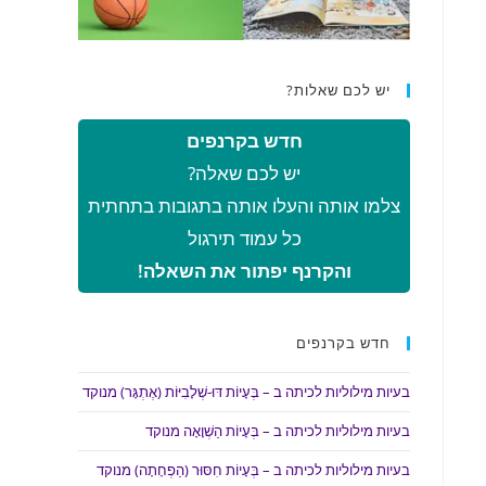
יש לכם שאלות?
חדש בקרנפים
יש לכם שאלה?
צלמו אותה והעלו אותה בתגובות בתחתית
כל עמוד תירגול
והקרנף יפתור את השאלה!
חדש בקרנפים
בעיות מילוליות לכיתה ב – בְּעָיוֹת דּוּ-שְׁלָבִיּוֹת (אֶתְגָּר) מנוקד
בעיות מילוליות לכיתה ב – בְּעָיוֹת הַשְׁוָאָה מנוקד
בעיות מילוליות לכיתה ב – בְּעָיוֹת חִסּוּר (הַפְחָתָה) מנוקד