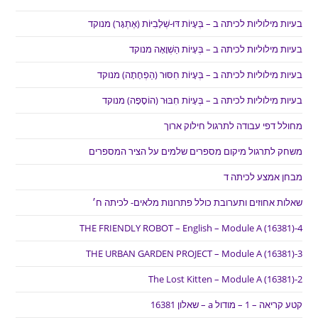
בעיות מילוליות לכיתה ב – בְּעָיוֹת דּוּ-שְׁלָבִיּוֹת (אֶתְגָּר) מנוקד
בעיות מילוליות לכיתה ב – בְּעָיוֹת הַשְׁוָאָה מנוקד
בעיות מילוליות לכיתה ב – בְּעָיוֹת חִסּוּר (הַפְחָתָה) מנוקד
בעיות מילוליות לכיתה ב – בְּעָיוֹת חִבּוּר (הוֹסָפָה) מנוקד
מחולל דפי עבודה לתרגול חילוק ארוך
משחק לתרגול מיקום מספרים שלמים על הציר המספרים
מבחן אמצע לכיתה ד
שאלות אחוזים ותערובת כולל פתרונות מלאים- לכיתה ח׳
THE FRIENDLY ROBOT – English – Module A (16381)-4
THE URBAN GARDEN PROJECT – Module A (16381)-3
The Lost Kitten – Module A (16381)-2
קטע קריאה – 1 – מודול a – שאלון 16381