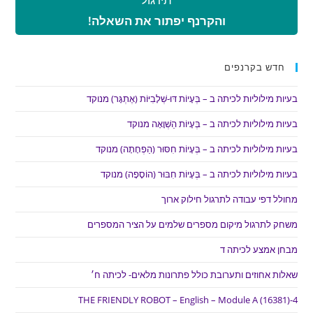
והקרנף יפתור את השאלה!
חדש בקרנפים
בעיות מילוליות לכיתה ב – בְּעָיוֹת דּוּ-שְׁלָבִיּוֹת (אֶתְגָּר) מנוקד
בעיות מילוליות לכיתה ב – בְּעָיוֹת הַשְׁוָאָה מנוקד
בעיות מילוליות לכיתה ב – בְּעָיוֹת חִסּוּר (הַפְחָתָה) מנוקד
בעיות מילוליות לכיתה ב – בְּעָיוֹת חִבּוּר (הוֹסָפָה) מנוקד
מחולל דפי עבודה לתרגול חילוק ארוך
משחק לתרגול מיקום מספרים שלמים על הציר המספרים
מבחן אמצע לכיתה ד
שאלות אחוזים ותערובת כולל פתרונות מלאים- לכיתה ח׳
THE FRIENDLY ROBOT – English – Module A (16381)-4