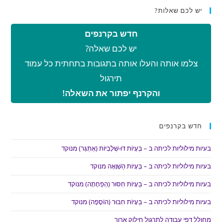
יש לכם שאלות?
חדש בקרנפים
יש לכם שאלה?
צלמו אותה והעלו אותה בתגובות בתחתית כל עמוד
תירגול
והקרנף יפתור את השאלה!
חדש בקרנפים
בעיות מילוליות לכיתה ב – בְּעָיוֹת דּוּ-שְׁלָבִיּוֹת (אֶתְגָּר) מנוקד
בעיות מילוליות לכיתה ב – בְּעָיוֹת הַשְׁוָאָה מנוקד
בעיות מילוליות לכיתה ב – בְּעָיוֹת חִסּוּר (הַפְחָתָה) מנוקד
בעיות מילוליות לכיתה ב – בְּעָיוֹת חִבּוּר (הוֹסָפָה) מנוקד
מחולל דפי עבודה לתרגול חילוק ארוך