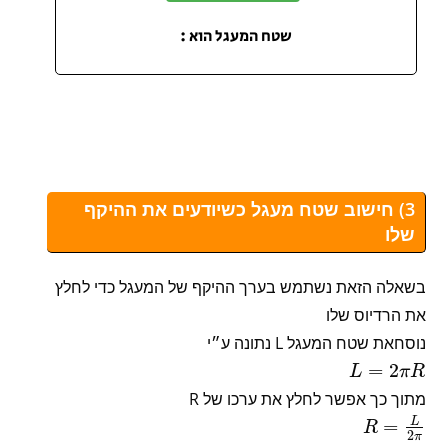
3) חישוב שטח מעגל כשיודעים את ההיקף
שלו
בשאלה הזאת נשתמש בערך ההיקף של המעגל כדי לחלץ
את הרדיוס שלו
נוסחאת שטח המעגל L נתונה ע״י
=
2
L
π
R
מתוך כך אפשר לחלץ את ערכו של R
L
=
R
2
π