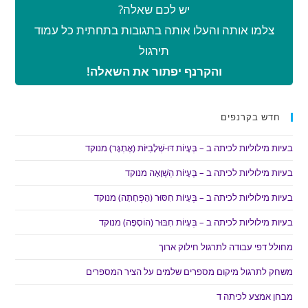
יש לכם שאלה?
צלמו אותה והעלו אותה בתגובות בתחתית כל עמוד
תירגול
והקרנף יפתור את השאלה!
חדש בקרנפים
בעיות מילוליות לכיתה ב – בְּעָיוֹת דּוּ-שְׁלָבִיּוֹת (אֶתְגָּר) מנוקד
בעיות מילוליות לכיתה ב – בְּעָיוֹת הַשְׁוָאָה מנוקד
בעיות מילוליות לכיתה ב – בְּעָיוֹת חִסּוּר (הַפְחָתָה) מנוקד
בעיות מילוליות לכיתה ב – בְּעָיוֹת חִבּוּר (הוֹסָפָה) מנוקד
מחולל דפי עבודה לתרגול חילוק ארוך
משחק לתרגול מיקום מספרים שלמים על הציר המספרים
מבחן אמצע לכיתה ד