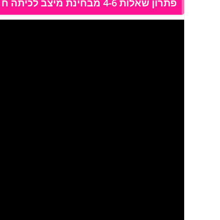
פתרון שאלות 4-6 מבחינת מיצב לכיתה ח מאי 2020 טור א