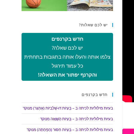
יש לכם שאלות?
חדש בקרנפים
יש לכם שאלה?
צלמו אותה והעלו אותה בתגובות בתחתית
כל עמוד תירגול
והקרנף יפתור את השאלה!
חדש בקרנפים
בעיות מילוליות לכיתה ב – בְּעָיוֹת דּוּ-שְׁלָבִיּוֹת (אֶתְגָּר) מנוקד
בעיות מילוליות לכיתה ב – בְּעָיוֹת הַשְׁוָאָה מנוקד
בעיות מילוליות לכיתה ב – בְּעָיוֹת חִסּוּר (הַפְחָתָה) מנוקד