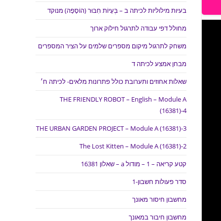
בעיות מילוליות לכיתה ב – בְּעָיוֹת חִבּוּר (הוֹסָפָה) מנוקד
מחולל דפי עבודה לתרגול חילוק ארוך
משחק לתרגול מיקום מספרים שלמים על הציר המספרים
מבחן אמצע לכיתה ד
שאלות אחוזים ותערובת כולל פתרונות מלאים- לכיתה ח׳
THE FRIENDLY ROBOT – English – Module A
(16381)-4
THE URBAN GARDEN PROJECT – Module A (16381)-3
The Lost Kitten – Module A (16381)-2
קטע קריאה – 1 – מודול a – שאלון 16381
סדר פעולות חשבון-1
מחשבון חיסור מאונך
מחשבון חיבור במאונך