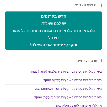
יש לכם שאלות?
חדש בקרנפים
יש לכם שאלה?
צלמו אותה והעלו אותה בתגובות בתחתית כל עמוד
תירגול
והקרנף יפתור את השאלה!
חדש בקרנפים
בעיות מילוליות לכיתה ב – בְּעָיוֹת דּוּ-שְׁלָבִיּוֹת (אֶתְגָּר) מנוקד
בעיות מילוליות לכיתה ב – בְּעָיוֹת הַשְׁוָאָה מנוקד
בעיות מילוליות לכיתה ב – בְּעָיוֹת חִסּוּר (הַפְחָתָה) מנוקד
בעיות מילוליות לכיתה ב – בְּעָיוֹת חִבּוּר (הוֹסָפָה) מנוקד
מחולל דפי עבודה לתרגול חילוק ארוך