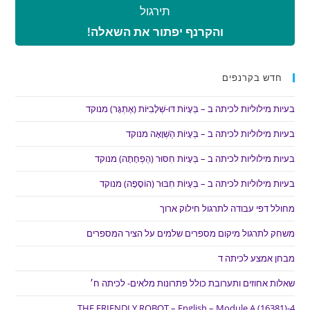
תירגול
והקרנף יפתור את השאלה!
חדש בקרנפים
בעיות מילוליות לכיתה ב – בְּעָיוֹת דּוּ-שְׁלָבִיּוֹת (אֶתְגָּר) מנוקד
בעיות מילוליות לכיתה ב – בְּעָיוֹת הַשְׁוָאָה מנוקד
בעיות מילוליות לכיתה ב – בְּעָיוֹת חִסּוּר (הַפְחָתָה) מנוקד
בעיות מילוליות לכיתה ב – בְּעָיוֹת חִבּוּר (הוֹסָפָה) מנוקד
מחולל דפי עבודה לתרגול חילוק ארוך
משחק לתרגול מיקום מספרים שלמים על הציר המספרים
מבחן אמצע לכיתה ד
שאלות אחוזים ותערובת כולל פתרונות מלאים- לכיתה ח׳
THE FRIENDLY ROBOT – English – Module A (16381)-4