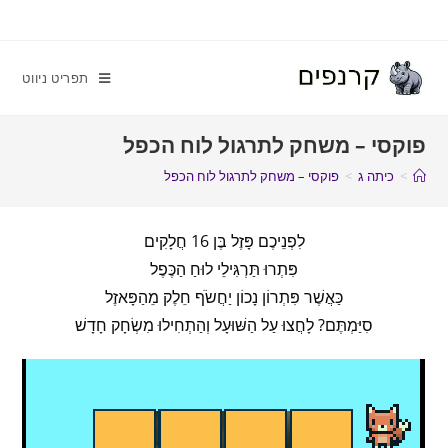
תפריט ניווט
פוקסי – משחק לתרגול לוח הכפל
>
כיתה ג
>
פוקסי – משחק לתרגול לוח הכפל
לִפְנֵיכֶם פָּזֶל בֶּן 16 חֲלָקִים
פִּתְרוּ תַּרְגִּילֵי לוּחַ הַכֶּפֶל
כַּאֲשֶׁר פִּתְרוֹן נָכוֹן יַחֲשֹׂף חֵלֶק מֵהַפָּאזֶל
סִיַּמְתֶּם? לָחֲצוּ עַל הַשּׁוּעָל וְהַתְחִילוּ מִשְׂחָק חָדָשׁ