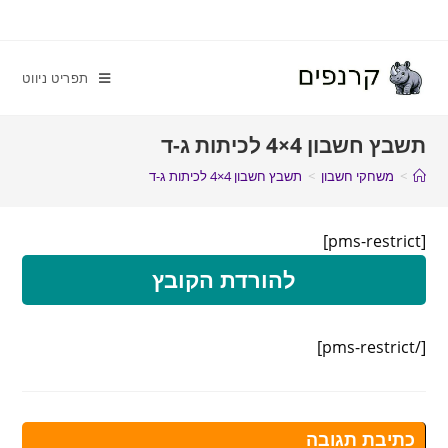
תפריט ניווט
תשבץ חשבון 4×4 לכיתות ג-ד
>
משחקי חשבון
>
תשבץ חשבון 4×4 לכיתות ג-ד
[pms-restrict]
להורדת הקובץ
[/pms-restrict]
כתיבת תגובה