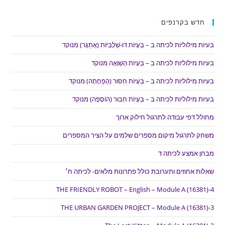
חדש בקרנפים
בעיות מילוליות לכיתה ב – בְּעָיוֹת דּוּ-שְׁלָבִיּוֹת (אֶתְגָּר) מנוקד
בעיות מילוליות לכיתה ב – בְּעָיוֹת הַשְׁוָאָה מנוקד
בעיות מילוליות לכיתה ב – בְּעָיוֹת חִסּוּר (הַפְחָתָה) מנוקד
בעיות מילוליות לכיתה ב – בְּעָיוֹת חִבּוּר (הוֹסָפָה) מנוקד
מחולל דפי עבודה לתרגול חילוק ארוך
משחק לתרגול מיקום מספרים שלמים על הציר המספרים
מבחן אמצע לכיתה ד
שאלות אחוזים ותערובת כולל פתרונות מלאים- לכיתה ח׳
THE FRIENDLY ROBOT – English – Module A (16381)-4
THE URBAN GARDEN PROJECT – Module A (16381)-3