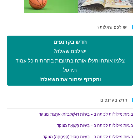
יש לכם שאלות?
חדש בקרנפים
יש לכם שאלה?
צלמו אותה והעלו אותה בתגובות בתחתית כל עמוד
תירגול
והקרנף יפתור את השאלה!
חדש בקרנפים
בעיות מילוליות לכיתה ב – בְּעָיוֹת דּוּ-שְׁלָבִיּוֹת (אֶתְגָּר) מנוקד
בעיות מילוליות לכיתה ב – בְּעָיוֹת הַשְׁוָאָה מנוקד
בעיות מילוליות לכיתה ב – בְּעָיוֹת חִסּוּר (הַפְחָתָה) מנוקד