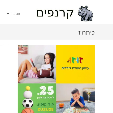
חשבון
כיתה ז