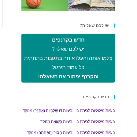
יש לכם שאלות?
חדש בקרנפים
יש לכם שאלה?
צלמו אותה והעלו אותה בתגובות בתחתית
כל עמוד תירגול
והקרנף יפתור את השאלה!
חדש בקרנפים
בעיות מילוליות לכיתה ב – בְּעָיוֹת דּוּ-שְׁלָבִיּוֹת (אֶתְגָּר) מנוקד
בעיות מילוליות לכיתה ב – בְּעָיוֹת הַשְׁוָאָה מנוקד
בעיות מילוליות לכיתה ב – בְּעָיוֹת חִסּוּר (הַפְחָתָה) מנוקד