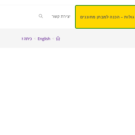
יצירת קשר
גולות – הכנה למבחן מחוננים
>
English
>
כיתה ז