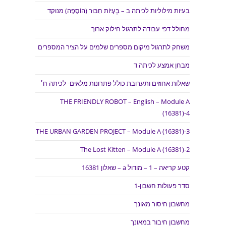
בעיות מילוליות לכיתה ב – בְּעָיוֹת חִבּוּר (הוֹסָפָה) מנוקד
מחולל דפי עבודה לתרגול חילוק ארוך
משחק לתרגול מיקום מספרים שלמים על הציר המספרים
מבחן אמצע לכיתה ד
שאלות אחוזים ותערובת כולל פתרונות מלאים- לכיתה ח׳
THE FRIENDLY ROBOT – English – Module A
(16381)-4
THE URBAN GARDEN PROJECT – Module A (16381)-3
The Lost Kitten – Module A (16381)-2
קטע קריאה – 1 – מודול a – שאלון 16381
סדר פעולות חשבון-1
מחשבון חיסור מאונך
מחשבון חיבור במאונך