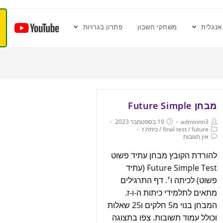
אנגלית
משחקי חשבון
פתרון בגרויות
מבחן Future Simple
adminnn3
19 בספטמבר 2023
future
/
final test
/
כיתה ז
אין תגובות
להורדת הקובץ מבחן עתיד פשוט
Future Simple Test (עתיד
פשוט) לכיתה ו׳. דף התרגילים
מתאים לתלמידי כיתות ה-ו-ז.
המבחן בנוי מ5 חלקים ו25 שאלות
וכולל עמוד תשובות. צפו בתצוגה