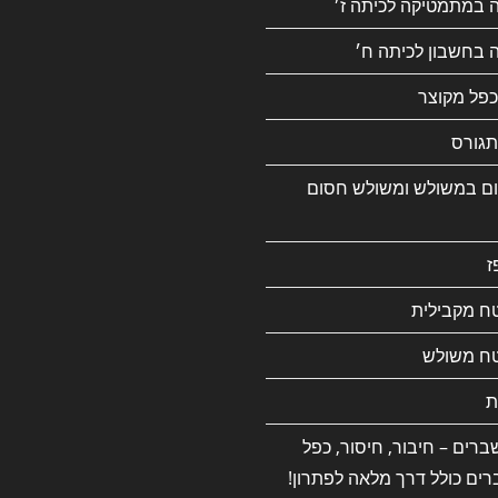
ה במתמטיקה לכיתה ז׳
 בחשבון לכיתה ח׳
כפל מקוצר
גורס
ם במשולש ומשולש חסום
ז
ח מקבילית
ח משולש
ת
רים – חיבור, חיסור, כפל
רים כולל דרך מלאה לפתרון!