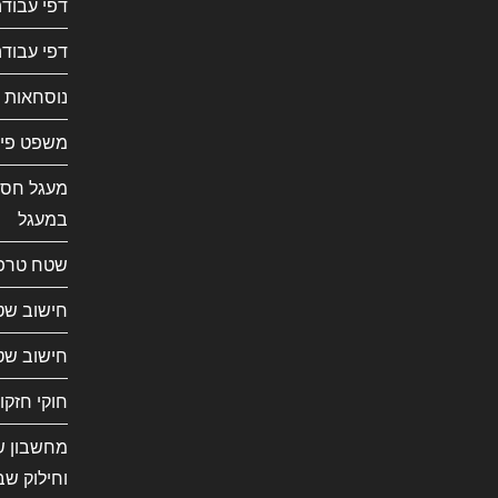
דפי עבוד
דפי עבודה
נוסחאות 
משפט פית
מעגל חסו
במעגל
שטח טרפ
חישוב שט
חישוב שט
חוקי חזקו
מחשבון שב
וחילוק שב