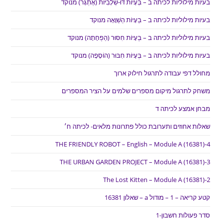
בעיות מילוליות לכיתה ב – בְּעָיוֹת דּוּ-שְׁלָבִיּוֹת (אֶתְגָּר) מנוקד
בעיות מילוליות לכיתה ב – בְּעָיוֹת הַשְׁוָאָה מנוקד
בעיות מילוליות לכיתה ב – בְּעָיוֹת חִסּוּר (הַפְחָתָה) מנוקד
בעיות מילוליות לכיתה ב – בְּעָיוֹת חִבּוּר (הוֹסָפָה) מנוקד
מחולל דפי עבודה לתרגול חילוק ארוך
משחק לתרגול מיקום מספרים שלמים על הציר המספרים
מבחן אמצע לכיתה ד
שאלות אחוזים ותערובת כולל פתרונות מלאים- לכיתה ח׳
THE FRIENDLY ROBOT – English – Module A (16381)-4
THE URBAN GARDEN PROJECT – Module A (16381)-3
The Lost Kitten – Module A (16381)-2
קטע קריאה – 1 – מודול a – שאלון 16381
סדר פעולות חשבון-1