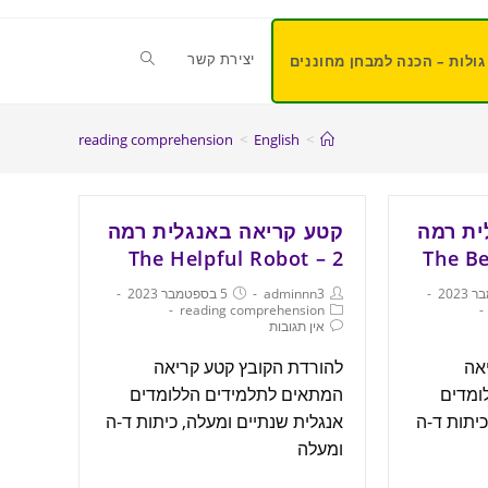
יצירת קשר
גולות – הכנה למבחן מחוננים
reading comprehension
>
English
>
ית רמה
קטע קריאה באנגלית רמה
2 – The Helpful Robot
adminnn3
5 בספטמבר 2023
reading comprehension
אין תגובות
אה
להורדת הקובץ קטע קריאה
ומדים
המתאים לתלמידים הללומדים
כיתות ד-ה
אנגלית שנתיים ומעלה, כיתות ד-ה
ומעלה