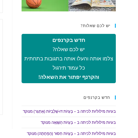
יש לכם שאלות?
חדש בקרנפים
יש לכם שאלה?
צלמו אותה והעלו אותה בתגובות בתחתית
כל עמוד תירגול
והקרנף יפתור את השאלה!
חדש בקרנפים
בעיות מילוליות לכיתה ב – בְּעָיוֹת דּוּ-שְׁלָבִיּוֹת (אֶתְגָּר) מנוקד
בעיות מילוליות לכיתה ב – בְּעָיוֹת הַשְׁוָאָה מנוקד
בעיות מילוליות לכיתה ב – בְּעָיוֹת חִסּוּר (הַפְחָתָה) מנוקד