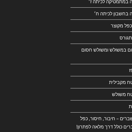
ה במתמטיקה לכיתה ז׳
 בחשבון לכיתה ח׳
כפל מקוצר
גורס
ם במשולש ומשולש חסום
ז
ח מקבילית
ח משולש
ת
רים – חיבור, חיסור, כפל
רים כולל דרך מלאה לפתרון!