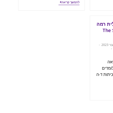
להמשך קריאה
ית רמה
2 – T
אה
ומדים
כיתות ד-ה