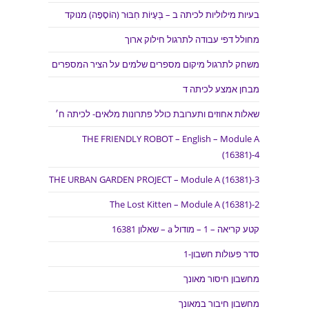
בעיות מילוליות לכיתה ב – בְּעָיוֹת חִבּוּר (הוֹסָפָה) מנוקד
מחולל דפי עבודה לתרגול חילוק ארוך
משחק לתרגול מיקום מספרים שלמים על הציר המספרים
מבחן אמצע לכיתה ד
שאלות אחוזים ותערובת כולל פתרונות מלאים- לכיתה ח׳
THE FRIENDLY ROBOT – English – Module A
(16381)-4
THE URBAN GARDEN PROJECT – Module A (16381)-3
The Lost Kitten – Module A (16381)-2
קטע קריאה – 1 – מודול a – שאלון 16381
סדר פעולות חשבון-1
מחשבון חיסור מאונך
מחשבון חיבור במאונך