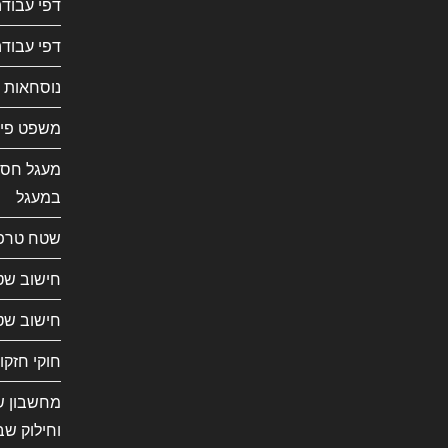
דפי עבוד
דפי עבודה
נוסחאות 
משפט פית
מעגל חסו
במעגל
שטח טרפ
חישוב שט
חישוב שט
חוקי חזקו
מחשבון שב
וחילוק שב