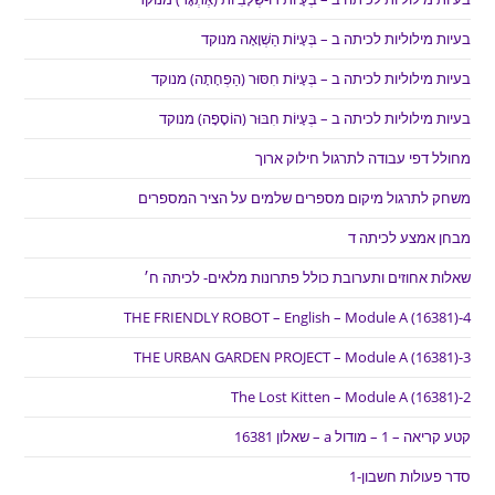
בעיות מילוליות לכיתה ב – בְּעָיוֹת הַשְׁוָאָה מנוקד
בעיות מילוליות לכיתה ב – בְּעָיוֹת חִסּוּר (הַפְחָתָה) מנוקד
בעיות מילוליות לכיתה ב – בְּעָיוֹת חִבּוּר (הוֹסָפָה) מנוקד
מחולל דפי עבודה לתרגול חילוק ארוך
משחק לתרגול מיקום מספרים שלמים על הציר המספרים
מבחן אמצע לכיתה ד
שאלות אחוזים ותערובת כולל פתרונות מלאים- לכיתה ח׳
THE FRIENDLY ROBOT – English – Module A (16381)-4
THE URBAN GARDEN PROJECT – Module A (16381)-3
The Lost Kitten – Module A (16381)-2
קטע קריאה – 1 – מודול a – שאלון 16381
סדר פעולות חשבון-1