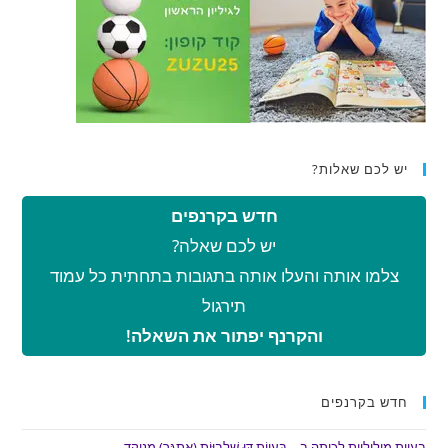
יש לכם שאלות?
חדש בקרנפים
יש לכם שאלה?
צלמו אותה והעלו אותה בתגובות בתחתית כל עמוד
תירגול
והקרנף יפתור את השאלה!
חדש בקרנפים
בעיות מילוליות לכיתה ב – בְּעָיוֹת דּוּ-שְׁלָבִיּוֹת (אֶתְגָּר) מנוקד