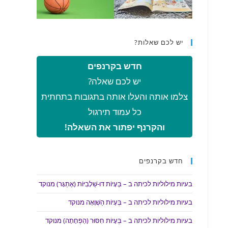
יש לכם שאלות?
חדש בקרנפים
יש לכם שאלה?
צלמו אותה והעלו אותה בתגובות בתחתית
כל עמוד תירגול
והקרנף יפתור את השאלה!
חדש בקרנפים
בעיות מילוליות לכיתה ב – בְּעָיוֹת דּוּ-שְׁלָבִיּוֹת (אֶתְגָּר) מנוקד
בעיות מילוליות לכיתה ב – בְּעָיוֹת הַשְׁוָאָה מנוקד
בעיות מילוליות לכיתה ב – בְּעָיוֹת חִסּוּר (הַפְחָתָה) מנוקד