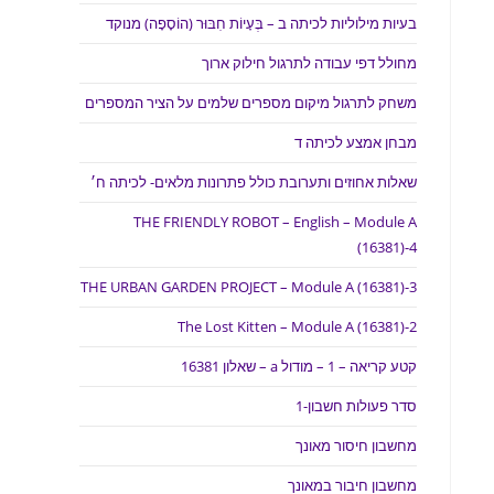
בעיות מילוליות לכיתה ב – בְּעָיוֹת חִבּוּר (הוֹסָפָה) מנוקד
מחולל דפי עבודה לתרגול חילוק ארוך
משחק לתרגול מיקום מספרים שלמים על הציר המספרים
מבחן אמצע לכיתה ד
שאלות אחוזים ותערובת כולל פתרונות מלאים- לכיתה ח׳
THE FRIENDLY ROBOT – English – Module A
(16381)-4
THE URBAN GARDEN PROJECT – Module A (16381)-3
The Lost Kitten – Module A (16381)-2
קטע קריאה – 1 – מודול a – שאלון 16381
סדר פעולות חשבון-1
מחשבון חיסור מאונך
מחשבון חיבור במאונך