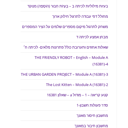
בעיות מילוליות לכיתה ב – בְּעָיוֹת חִבּוּר (הוֹסָפָה) מנוקד
מחולל דפי עבודה לתרגול חילוק ארוך
משחק לתרגול מיקום מספרים שלמים על הציר המספרים
מבחן אמצע לכיתה ד
שאלות אחוזים ותערובת כולל פתרונות מלאים- לכיתה ח׳
THE FRIENDLY ROBOT – English – Module A
(16381)-4
THE URBAN GARDEN PROJECT – Module A (16381)-3
The Lost Kitten – Module A (16381)-2
קטע קריאה – 1 – מודול a – שאלון 16381
סדר פעולות חשבון-1
מחשבון חיסור מאונך
מחשבון חיבור במאונך