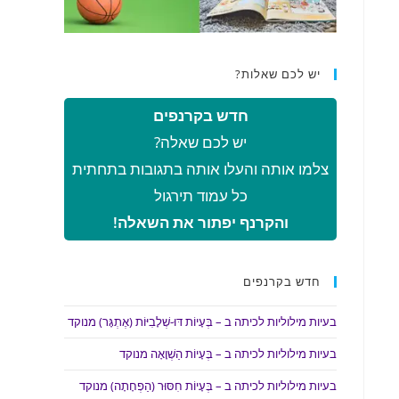
יש לכם שאלות?
חדש בקרנפים
יש לכם שאלה?
צלמו אותה והעלו אותה בתגובות בתחתית
כל עמוד תירגול
והקרנף יפתור את השאלה!
חדש בקרנפים
בעיות מילוליות לכיתה ב – בְּעָיוֹת דּוּ-שְׁלָבִיּוֹת (אֶתְגָּר) מנוקד
בעיות מילוליות לכיתה ב – בְּעָיוֹת הַשְׁוָאָה מנוקד
בעיות מילוליות לכיתה ב – בְּעָיוֹת חִסּוּר (הַפְחָתָה) מנוקד