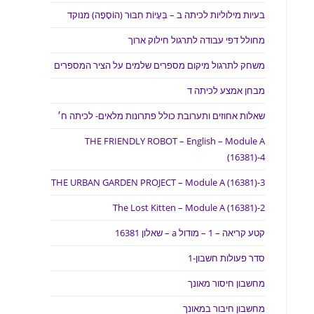
בעיות מילוליות לכיתה ב – בְּעָיוֹת חִבּוּר (הוֹסָפָה) מנוקד
מחולל דפי עבודה לתרגול חילוק ארוך
משחק לתרגול מיקום מספרים שלמים על הציר המספרים
מבחן אמצע לכיתה ד
שאלות אחוזים ותערובת כולל פתרונות מלאים- לכיתה ח׳
THE FRIENDLY ROBOT – English – Module A
(16381)-4
THE URBAN GARDEN PROJECT – Module A (16381)-3
The Lost Kitten – Module A (16381)-2
קטע קריאה – 1 – מודול a – שאלון 16381
סדר פעולות חשבון-1
מחשבון חיסור מאונך
מחשבון חיבור במאונך