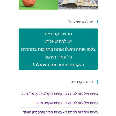
יש לכם שאלות?
חדש בקרנפים
יש לכם שאלה?
צלמו אותה והעלו אותה בתגובות בתחתית
כל עמוד תירגול
והקרנף יפתור את השאלה!
חדש בקרנפים
בעיות מילוליות לכיתה ב – בְּעָיוֹת דּוּ-שְׁלָבִיּוֹת (אֶתְגָּר) מנוקד
בעיות מילוליות לכיתה ב – בְּעָיוֹת הַשְׁוָאָה מנוקד
בעיות מילוליות לכיתה ב – בְּעָיוֹת חִסּוּר (הַפְחָתָה) מנוקד