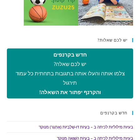
יש לכם שאלות?
חדש בקרנפים
יש לכם שאלה?
צלמו אותה והעלו אותה בתגובות בתחתית כל עמוד
תירגול
והקרנף יפתור את השאלה!
חדש בקרנפים
בעיות מילוליות לכיתה ב – בְּעָיוֹת דּוּ-שְׁלָבִיּוֹת (אֶתְגָּר) מנוקד
בעיות מילוליות לכיתה ב – בְּעָיוֹת הַשְׁוָאָה מנוקד