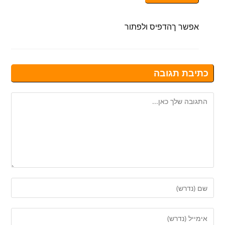
אפשר ךהדפיס ולפתור
כתיבת תגובה