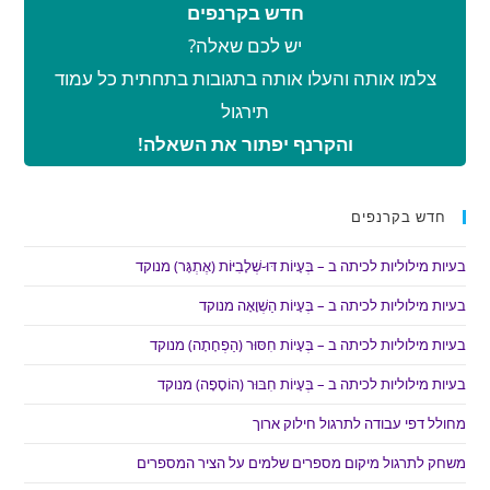
חדש בקרנפים
יש לכם שאלה?
צלמו אותה והעלו אותה בתגובות בתחתית כל עמוד
תירגול
והקרנף יפתור את השאלה!
חדש בקרנפים
בעיות מילוליות לכיתה ב – בְּעָיוֹת דּוּ-שְׁלָבִיּוֹת (אֶתְגָּר) מנוקד
בעיות מילוליות לכיתה ב – בְּעָיוֹת הַשְׁוָאָה מנוקד
בעיות מילוליות לכיתה ב – בְּעָיוֹת חִסּוּר (הַפְחָתָה) מנוקד
בעיות מילוליות לכיתה ב – בְּעָיוֹת חִבּוּר (הוֹסָפָה) מנוקד
מחולל דפי עבודה לתרגול חילוק ארוך
משחק לתרגול מיקום מספרים שלמים על הציר המספרים